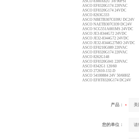
ASCO 8300A82U 3/8 90PSI
ASCO EF8320G174 220VAC
ASCO EF8320G174 24VDC
ASCO 8263G333
ASCO NBETB307C039U DC24V
ASCO NAETB307C039 DC24V
ASCO SCG551A001MS 24VDC
ASCO JE3-8344G72 24VDC
ASCO JE32-8344G72 24VDC
ASCO JE32-8344G27MO 24VDC
ASCO EF8210G089 220VAC
ASCO EF8320G174 220VAC
ASCO 8262G148
ASCO EF8320G041 220VAC
ASCO 8342G1 120/60
ASCO 272610-132-D
ASCO 54100884 24V 50/60HZ
ASCO EFHT8320G174 DC24V
产品：
您的单位：