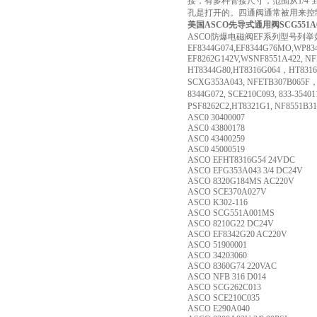
接，有多种管接尺寸，范围从1/4
孔是打开的。四通阀通常被用来控
美国ASCO先导式通用阀SCG551A0
ASCO防爆电磁阀EF系列型号列举
EF8344G074,EF8344G76MO,WP834
EF8262G142V,WSNF8551A422, NF
HT8344G80,HT8316G064，HT8316G
SCXG353A043, NFETB307B065F，E
8344G072, SCE210C093, 833-354
PSF8262C2,HT8321G1, NF8551B
ASC0 30400007
ASC0 43800178
ASC0 43400259
ASC0 45000519
ASCO EFHT8316G54 24VDC
ASCO EFG353A043 3/4 DC24V
ASCO 8320G184MS AC220V
ASCO SCE370A027V
ASCO K302-116
ASCO SCG551A001MS
ASCO 8210G22 DC24V
ASCO EF8342G20 AC220V
ASCO 51900001
ASCO 34203060
ASCO 8360G74 220VAC
ASCO NFB 316 D014
ASCO SCG262C013
ASCO SCE210C035
ASCO E290A040