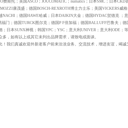
TO费斯托；美国ASCO；JOUCOMATIC；numatics；日本SMC；日本C
MOZZI康茂盛；德国BOSCH-REXROTH博士力士乐；美国VICKERS威
NACHI；德国HAWE哈威；日本DAIKIN大金；德国HYDAC贺德克 ；意
易福门；德国TURCK图尔克；德国P F倍加福；德国BALLUFF巴鲁夫；德
；日本SUNX神视；韩国YPC；YSC；意大利UNIVER；意大利ODE；
众多，如有以上或其它未列出品牌需求，请致电或面谈。
比！我们真诚欢迎外新老客户前来洽淡业务。交流技术，增进友谊，竭诚