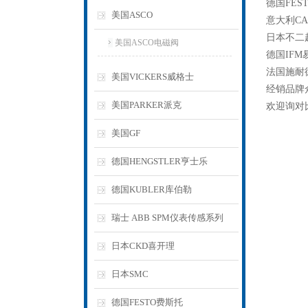
德国FES
美国ASCO
意大利CA
日本不二越
美国ASCO电磁阀
德国IFM
法国施耐德
美国VICKERS威格士
经销品牌
美国PARKER派克
欢迎询对
美国GF
德国HENGSTLER亨士乐
德国KUBLER库伯勒
瑞士 ABB SPM仪表传感系列
日本CKD喜开理
日本SMC
德国FESTO费斯托