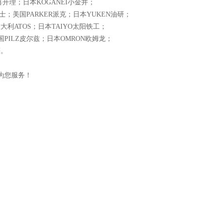
KD喜开理；日本KOGANEI小金井；
格士；美国PARKER派克；日本YUKEN油研；
大利ATOS；日本TAIYO太阳铁工；
国PILZ皮尔兹；日本OMRON欧姆龙；
等。
为您服务！