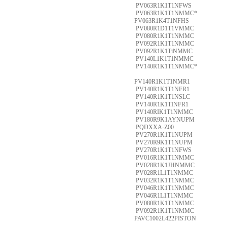
PV063R1K1T1NFWS
PV063R1K1T1NMMC*
PV063R1K4T1NFHS
PV080R1D1T1VMMC
PV080R1K1T1NMMC
PV092R1K1T1NMMC
PV092R1K1TiNMMC
PV140L1K1T1NMMC
PV140R1K1T1NMMC*
PV140R1K1T1NMR1
PV140R1K1T1NFR1
PV140R1K1T1NSLC
PV140R1K1TINFR1
PV140RIK1T1NMMC
PV180R9K1AYNUPM
PQDXXA-Z00
PV270R1K1T1NUPM
PV270R9K1T1NUPM
PV270R1K1T1NFWS
PV016R1K1T1NMMC
PV028R1K1JHNMMC
PV028R1L1T1NMMC
PV032R1K1T1NMMC
PV046R1K1T1NMMC
PV046R1L1T1NMMC
PV080R1K1T1NMMC
PV092R1K1T1NMMC
PAVC1002L422PISTON