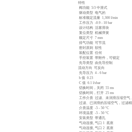
特性
阀功能 5/3 中泄式
驱动类型 电气的
标准额定流量 1,300 l/min
工作压力 -0.9 - 10 bar
设计结构 活塞滑块
复位类型 机械弹簧
额定尺寸 7 mm
排气功能 可节流
密封原则 软性
装配位置 任何
手控装置 带附件，可锁定
先导类型 由先导控制
流动方向 可反向
先导压力 4 - 6 bar
b 值 0.23
C 值 6.1 l/sbar
切换时间，关闭 55 ms
切换时间，打开 25 ms
工作介质 过滤、未润滑压缩空气，
过滤、已润滑的压缩空气，过滤精度 
介质温度 -5 - 50 °C
环境温度 -5 - 50 °C
安装类型 带通孔
气动连接, 气口 1 底座
气动连接, 气口 2 底座