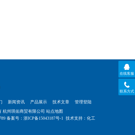
在线客服
联系方式
们
新闻资讯
产品展示
技术文章
管理登陆
权所有 杭州琪佑商贸有限公司
站点地图
789
备案号：
浙ICP备15043187号-1
技术支持：
化工