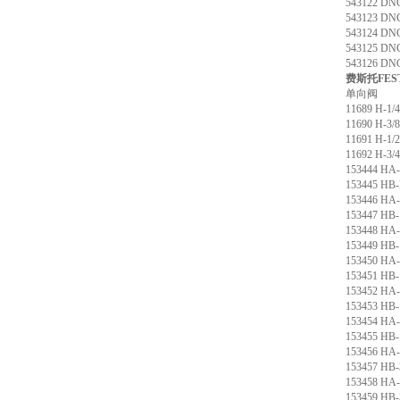
543122 DN
543123 DN
543124 DN
543125 DN
543126 DN
费斯托FES
单向阀
11689 H-1
11690 H-3
11691 H-1
11692 H-3
153444 H
153445 H
153446 HA
153447 HB
153448 HA
153449 HB
153450 HA
153451 HB
153452 HA
153453 HB
153454 HA
153455 HB
153456 HA
153457 HB
153458 HA
153459 HB