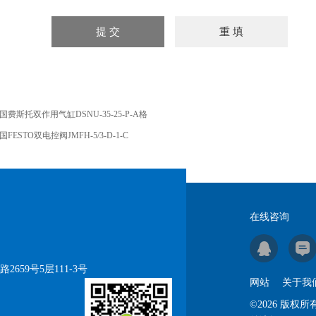
国费斯托双作用气缸DSNU-35-25-P-A格
国FESTO双电控阀JMFH-5/3-D-1-C
在线咨询
59号5层111-3号
网站
关于我
©2026 版