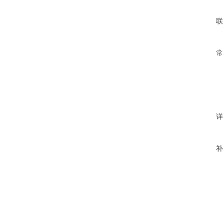
联
常
详
补