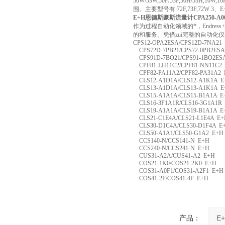
50W/53W,50P/53P,50H/
围。主要型号有:72F,73F,72W 
E+H恩德斯豪斯流量计CPA250-A0
作为过程自动化领域的*，Endr
的和服务。凭借zui完整的自动化仪表生
CPS12-OPA2ESA/CPS12D-7NA21
CPS72D-7PB21/CPS72-0PB2ESA
CPS91D-7BO21/CPS91-1BO2ES
CPF81-LH11C2/CPF81-NN11C2
CPF82-PA11A2/CPF82-PA31A2 
CLS12-A1D1A/CLS12-A1K1A E
CLS13-A1D1A/CLS13-A1K1A E
CLS15-A1A1A/CLS15-B1A1A E
CLS16-3F1A1R/CLS16-3G1A1R
CLS19-A1A1A/CLS19-B1A1A E
CLS21-C1E4A/CLS21-L1E4A E+
CLS30-D1C4A/CLS30-D1F4A E
CLS50-A1A1/CLS50-G1A2 E+H
CCS140-N/CCS141-N E+H
CCS240-N/CCS241-N E+H
CUS31-A2A/CUS41-A2 E+H
COS21-1K0/COS21-2K0 E+H
COS31-A0F1/COS31-A2F1 E+H
COS41-2F/COS41-4F E+H
产品：