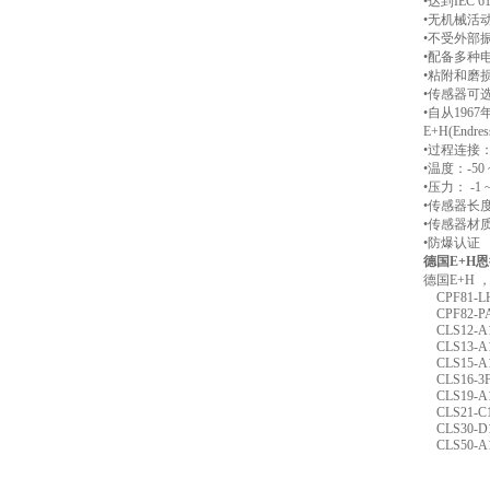
•达到IEC 6
•无机械活
•不受外部
•配备多种
•粘附和磨
•传感器可
•自从19
E+H(En
•过程连接
•温度：-50 ~ 
•压力： -1 ~ +
•传感器长度：
•传感器材质： 3
•防爆认证
德国E+H恩
德国E+H
CPF81-LH
CPF82-PA
CLS12-A1
CLS13-A1
CLS15-A1
CLS16-3F
CLS19-A1
CLS21-C1
CLS30-D1
CLS50-A1