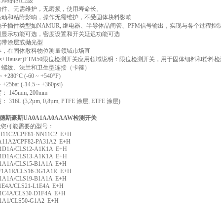
1508的SIL2级
动件、无需维护，无磨损，使用寿命长。
振动和粘附影响，操作无需维护，不受固体块料影响
电子插件类型如NAMUR, 继电器、半导体晶闸管、PFM信号输出，实现与各个过程控
损显示功能可选，密度设置和开关延迟功能可选
选带涂层或抛光型
67年，在固体散料物位测量领域市场直
dress+Hauser)FTM50限位检测开关应用领域说明：限位检测开关，用于固体细料和粉料
：螺纹、法兰和卫生型连接（卡箍）
+280°C (-60 ~ +540°F)
25bar (-14.5 ~ +360psi)
 145mm, 200mm
16L (3,2µm, 0,8µm, PTFE 涂层, ETFE 涂层)
德斯豪斯UA0A1AA0AAAW检测开关
 ，您可能需要的型号：
11C2/CPF81-NN11C2 E+H
11A2/CPF82-PA31A2 E+H
D1A/CLS12-A1K1A E+H
D1A/CLS13-A1K1A E+H
A1A/CLS15-B1A1A E+H
1A1R/CLS16-3G1A1R E+H
A1A/CLS19-B1A1A E+H
E4A/CLS21-L1E4A E+H
C4A/CLS30-D1F4A E+H
A1/CLS50-G1A2 E+H