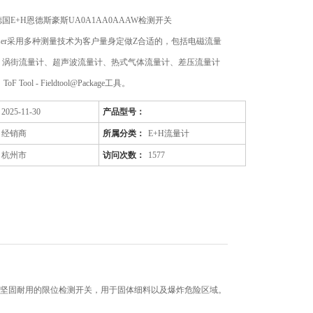
国E+H恩德斯豪斯UA0A1AA0AAAW检测开关
+Hauser采用多种测量技术为客户量身定做Z合适的，包括电磁流量
、涡街流量计、超声波流量计、热式气体流量计、差压流量计
、ToF Tool - Fieldtool@Package工具。
2025-11-30
产品型号：
经销商
所属分类：
E+H流量计
杭州市
访问次数：
1577
phant FTM50坚固耐用的限位检测开关，用于固体细料以及爆炸危险区域。