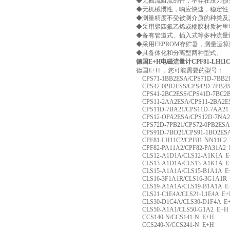
◆无截流阻流部件，不存在压力损
◆无机械惯性，响应快速，稳定性
◆测量精度不受被测介质的种类及
◆采用聚四氟乙烯或橡胶材质衬里和
◆备有管道式、插入式等多种流量
◆采用EEPROM存贮器，测量运
◆具备体化和分离型两种型式。
德国E+H电磁流量计CPF81-LH11
德国E+H ，您可能需要的型号：
CPS71-1BB2ESA/CPS71D-7BB2
CPS42-0PB2ESS/CPS42D-7PB2B
CPS41-2BC2ESS/CPS41D-7BC2
CPS11-2AA2ESA/CPS11-2BA2E
CPS11D-7BA21/CPS11D-7AA21
CPS12-OPA2ESA/CPS12D-7NA2
CPS72D-7PB21/CPS72-0PB2ESA
CPS91D-7BO21/CPS91-1BO2ES
CPF81-LH11C2/CPF81-NN11C2
CPF82-PA11A2/CPF82-PA31A2 
CLS12-A1D1A/CLS12-A1K1A E
CLS13-A1D1A/CLS13-A1K1A E
CLS15-A1A1A/CLS15-B1A1A E
CLS16-3F1A1R/CLS16-3G1A1R
CLS19-A1A1A/CLS19-B1A1A E
CLS21-C1E4A/CLS21-L1E4A E+
CLS30-D1C4A/CLS30-D1F4A E
CLS50-A1A1/CLS50-G1A2 E+H
CCS140-N/CCS141-N E+H
CCS240-N/CCS241-N E+H