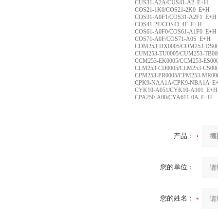
CUS31-A2A/CUS41-A2 E+H
COS21-1K0/COS21-2K0 E+H
COS31-A0F1/COS31-A2F1 E+H
COS41-2F/COS41-4F E+H
COS61-A0F0/COS61-A1F0 E+H
COS71-A0F/COS71-A0S E+H
COM253-DX0005/COM253-DS00
CUM253-TU0005/CUM253-TB00
CCM253-EK0005/CCM253-ES00
CLM253-CD0005/CLM253-CS00
CPM253-PR0005/CPM253-MR00
CPK9-NAA1A/CPK9-NBA1A E
CYK10-A051/CYK10-A101 E+H
CPA250-A00/CYA611-0A E+H
产品：
您的单位：
您的姓名：