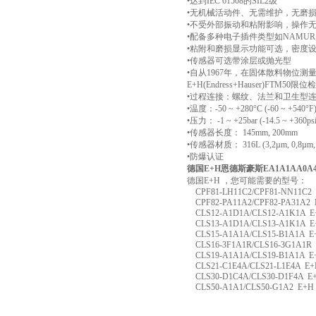
•达到IEC 61508的SIL2级
•无机械活动件、无需维护，无磨
•不受外部振动和粘附影响，操作
•配备多种电子插件类型如NAMU
•粘附和磨损显示功能可选，密度
•传感器可选带涂层或抛光型
•自从1967年，在固体散料物位测
E+H(Endress+Hauser)
•过程连接：螺纹、法兰和卫生型
•温度：-50 ~ +280°C (-60 ~ +540°F
•压力： -1 ~ +25bar (-14.5 ~ +360psi
•传感器长度： 145mm, 200mm
•传感器材质： 316L (3,2µm, 0,8µm,
•防爆认证
德国E+H恩德斯豪斯EA1A1AA0
德国E+H ，您可能需要的型号：
CPF81-LH11C2/CPF81-NN11C2
CPF82-PA11A2/CPF82-PA31A2 
CLS12-A1D1A/CLS12-A1K1A E
CLS13-A1D1A/CLS13-A1K1A E
CLS15-A1A1A/CLS15-B1A1A E
CLS16-3F1A1R/CLS16-3G1A1R
CLS19-A1A1A/CLS19-B1A1A E
CLS21-C1E4A/CLS21-L1E4A E+
CLS30-D1C4A/CLS30-D1F4A E
CLS50-A1A1/CLS50-G1A2 E+H