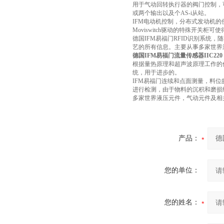
用于气动回转执行器的阀门控制，
或两个输出以及个AS-i从站。
IFM电动机控制，分布式发动机的
Moviswitch驱动的特殊开关柜
德国IFM易福门RFID识别系
艺的所有信息。主要从事多家世界
德国IFM易福门流量传感器IIC220
根据量热原理和超声波原理工作的
统，用于进步的。
IFM易福门连续和点面测量，料
进行检测，由于物料的沉积和磨损
多家世界液压元件，气动元件及相
产品：
您的单位：
您的姓名：