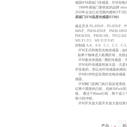
德国IFM易福门传感器、IFM光电
1969年易福门新研发的品牌¨ef
2010年企业已在范围内拥有3千
易福门IFM温度传感器IIT002
接近开关 PL-05N/P、PS-05N/P、PS
04N/P、PM18-05N/P、PM30-10N
PM18-05S、PM30-10S、TW12-02
WE-Y1-Y3、WE-Y1T-Y4T
控制器 A-8、A-9、C-1、C-2、C-3、
IFM叉式和角型光电传感器：如
如果个物体进入检测区域，光线会
IFM激光传感器 / 测距传感器
IFM光纤传感器和放大器：凡是
开安装的，所以光纤传感器的感应
IFM针对特定应用的光电传感器
感器。
IFM阀门及阀门执行器反馈系统：
记将个圆形的凸轮，也称为Puck安装
馈。 通过个80mm行程，两个或
很小的冲程。
IFM开关放大器开关放大器估算
产品：