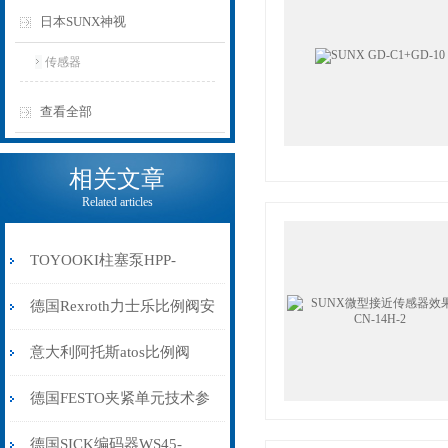
日本SUNX神视
传感器
查看全部
相关文章
Related articles
TOYOOKI柱塞泵HPP-
VC2V-R14A5-EE-A
德国Rexroth力士乐比例阀安
装注意事项
意大利阿托斯atos比例阀
AGRZO-A-10/210/R
德国FESTO夹紧单元技术参
数
德国SICK编码器WS45-