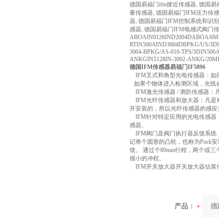
德国易福门ifm接近传感器, 德国易
量传感器, 德国易福门IFM压力传感
器, 德国易福门IFM控制系统和识
感器, 德国易福门IFM电感式阀门传
ABOAIN0126IND2004DABOA/6MIN
RTIN500AIND3004DBPKG/US/3DI
3004-BPKG/AS-610-TPS/3DIN506
ANKGIN5128IN-3002-ANKG/20MIN
德国IFM传感器易福门IF5896
IFM叉式和角型光电传感器：如
如果个物体进入检测区域，光线会
IFM激光传感器 / 测距传感器
IFM光纤传感器和放大器：凡是
开安装的，所以光纤传感器的感应
IFM针对特定应用的光电传感器
感器。
IFM阀门及阀门执行器反馈系统：
记将个圆形的凸轮，也称为Puck安装
馈。 通过个80mm行程，两个或
很小的冲程。
IFM开关放大器开关放大器估算
产品：