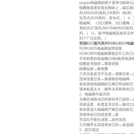
norgren电磁阀由两个基本功
线圈被直接安装在阀体上，磁芯被封闭
列,8262/8263系列,238系列（
先导式;8320系列，直动式。） 4。
电磁阀。（2位2通阀，2位3通阀，2位
系列;8327系列,8047/8408/8
列。） 11。脉冲电磁阀及相关元件。
到了广泛应用。）
英国8315蒸汽系列NORGREN电
NORGREN电磁阀故障排除
NORGREN电磁阀通电后不工作
不同种类的电磁阀(34张)检查电
线圈是否脱焊→重新焊接
线圈短路→换线圈
工作压差是否不合适→调整压差→
流体温度过高→换相称的电磁阀
有杂质使电磁阀的主阀芯和动铁芯
液体粘度太大，频率太高和寿命已
2、电磁阀不能关闭
主阀芯或铁动芯的密封件已损坏→
流体温度、粘度是否过高→换对口
有杂质进入电磁阀产阀芯或动铁芯
弹簧寿命已到或变形→换
节流孔平衡孔堵塞→及时清洗
工作频率太高或寿命已到→改选或
3、其它情况