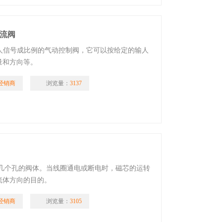
节流阀
输人信号成比例的气动控制阀，它可以按给定的输人
量和方向等。
经销商
浏览量：
3137
是包含个或几个孔的阀体。当线圈通电或断电时，磁芯的运转
流体方向的目的。
经销商
浏览量：
3105