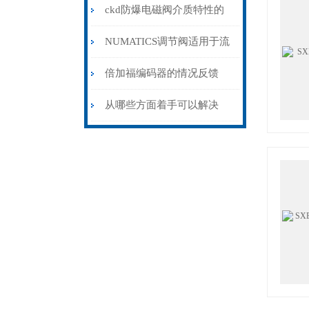
阀技术原理基础应用
ckd防爆电磁阀介质特性的
相关介绍
NUMATICS调节阀适用于流
量调节
倍加福编码器的情况反馈
从哪些方面着手可以解决
PARKER比例阀失灵？