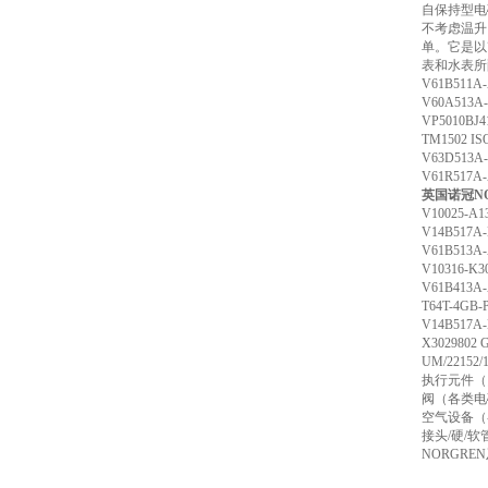
自保持型电
不考虑温升
单。它是以
表和水表所
V61B51
V60A51
VP5010B
TM1502 
V63D51
V61R51
英国诺冠NO
V10025-
V14B517
V61B51
V10316-
V61B41
T64T-4G
V14B51
X302980
UM/221
执行元件（
阀（各类电
空气设备（
接头/硬/
NORGR