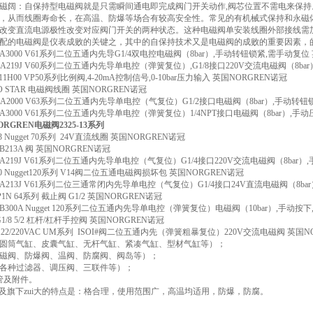
磁阔：自保持型电磁阀就是只需瞬间通电即完成阀门开关动作,阀芯位置不需电来保
，从而线圈寿命长，在高温、防爆等场合有较高安全性。常见的有机械式保持和永磁体
改变直流电源极性改变对应阀门开关的两种状态。这种电磁阀单安装线圈外部接线需加
配的电磁阀是仪表成败的关键之，其中的自保持技术又是电磁阀的成败的重要因素，
1A-A3000 V61系列二位五通内先导G1/4双电控电磁阀（8bar）,手动转钮锁紧,需手动复位
3A-A219J V60系列二位五通内先导单电控（弹簧复位）,G1/8接口220V交流电磁阀（8ba
J411H00 VP50系列比例阀,4-20mA控制信号,0-10bar压力输入 英国NORGREN诺冠
ISO STAR 电磁阀线圈 英国NORGREN诺冠
3A-A2000 V63系列二位五通内先导单电控（气复位）G1/2接口电磁阀（8bar）,手动转
7A-A3000 V61系列二位五通内先导单电控（弹簧复位）1/4NPT接口电磁阀（8bar）,手
RGREN电磁阀2325-13系列
A13 Nugget 70系列 24V直流线圈 英国NORGREN诺冠
A-B213A 阀 英国NORGREN诺冠
3A-A219J V61系列二位五通内先导单电控（气复位）G1/4接口220V交流电磁阀（8bar
K30 Nugget120系列 V14阀二位五通电磁阀损坏包 英国NORGREN诺冠
3A-A213J V61系列二位三通常闭内先导单电控（气复位）G1/4接口24V直流电磁阀（8b
B-P1N 64系列 截止阀 G1/2 英国NORGREN诺冠
7A-B300A Nugget 120系列二位五通内先导单电控（弹簧复位）电磁阀（10bar）,手动按
2 G1/8 5/2 杠杆/杠杆手控阀 英国NORGREN诺冠
52/122/220VAC UM系列 ISOI#阀二位五通内先（弹簧粗暴复位）220V交流电磁阀 英国N
圆筒气缸、皮囊气缸、无杆气缸、紧凑气缸、型材气缸等）；
磁阀、防爆阀、温阀、防腐阀、阀岛等）；
各种过滤器、调压阀、三联件等）；
软管及附件。
EN及旗下zui大的特点是：格合理，使用范围广，高温均适用，防爆，防腐。