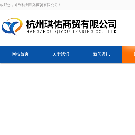
欢迎您，来到杭州琪佑商贸有限公司！
网站首页
关于我们
新闻资讯