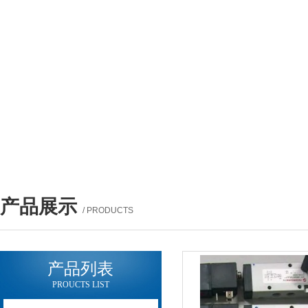
产品展示
/ PRODUCTS
产品列表
PROUCTS LIST