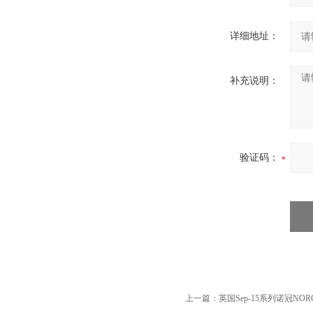
详细地址：
补充说明：
验证码：
上一篇：
英国Sep-15系列诺冠NO