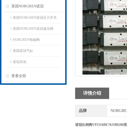
英国NORGREN诺冠
英国NORGREN诺冠压力开关
英国NORGREN诺冠减压阀
NORGREN电磁阀
英国诺冠气缸
诺冠其他
查看全部
详情介绍
品牌
NORGR
诺冠比例阀VP2316BE761MB200