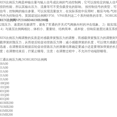
GREN比例压力阀是种输出量与输人信号成比例的气动控制阀，它可以按给定的输人
偿韵性能，所以其输出压力、流量等可不受负载变化的影响。 按控制信号的类型，
信号，控制阀的输出参量。可以实现流量放大，在实际系统中应用时，般应与电-气
号作为控制信号。英国诺冠比例阀VP50、VP60系列这二个系列销售的非常。NORGRE
EN比例阀VP2316BD461MB200格
实现压力、速度的无极调节，避免了常通的开关式气阀换向时的冲击现象。 2）能实现
 4）与液压比例阀相比，体积小、重量轻、结构简单、成本较，但响应速度比液压系
GREN比例压力阀调整的实质是对感载弹簧预压力的调整，而感载弹簧预压力的调整
载弹簧的预压力，从而使后轮促动管路压力降；减小感载弹簧的长度，可以增大感载
迅速，在调整前应根据后轮促动管路压力的测量结果确定要减小还是要增加弹簧的长
度；在调整结束后，拧紧止螺母。注意：在调整过程中，不允许拧动端部螺母。
N三通比例压力阀,NORGREN比例阀
00A00
01A00
01A00
01A00
01A00
100Q00
101Q00
401Q00
101Q00
401Q00
461MB200
761MB200
461MB200
761MB200