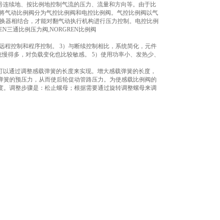
信号连续地、按比例地控制气流的压力、流量和方向等。由于比
可将气动比例阀分为气控比例阀和电控比例阀。气控比例阀以气
转换器相结合，才能对翻气动执行机构进行压力控制。电控比例
N三通比例压力阀,NORGREN比例阀
远程控制和程序控制。 3）与断续控制相比，系统简化，元件
统慢得多，对负载变化也比较敏感。 5）使用功率小、发热少、
则可以通过调整感载弹簧的长度来实现。增大感载弹簧的长度，
弹簧的预压力，从而使后轮促动管路压力。为使感载比例阀的
度。调整步骤是：松止螺母；根据需要通过旋转调整螺母来调