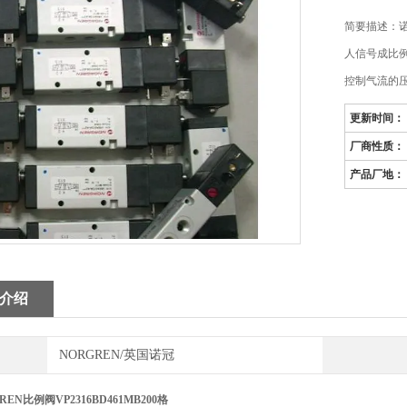
简要描述：诺冠
人信号成比
控制气流的
更新时间：
厂商性质：
产品厂地：
介绍
NORGREN/英国诺冠
EN比例阀VP2316BD461MB200格