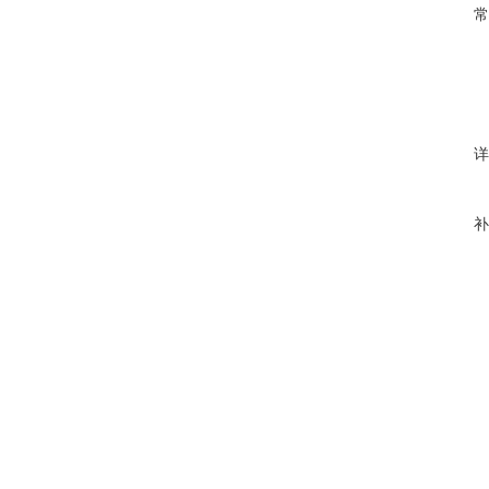
常
详
补