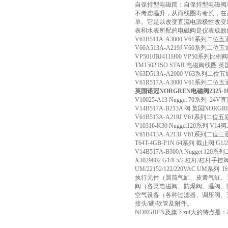
自保持型电磁阔：自保持型电磁阀
不考虑温升，从而线圈寿命长，在
单。它是以改变直流电源极性改变
表和水表所配的电磁阀是仪表成败
V61B511A-A3000 V61系列
V60A513A-A219J V60系列
VP5010BJ411H00 VP50系列比
TM1502 ISO STAR 电磁阀线圈 
V63D513A-A2000 V63系
V61R517A-A3000 V61系
英国诺冠NORGREN电磁阀2325-1
V10025-A13 Nugget 70系列 
V14B517A-B213A 阀 英国NORG
V61B513A-A219J V61系
V10316-K30 Nugget120系
V61B413A-A213J V61系
T64T-4GB-P1N 64系列 截止阀 G
V14B517A-B300A Nugge
X3029802 G1/8 5/2 杠杆/杠杆
UM/22152/122/220VAC 
执行元件（圆筒气缸、皮囊气缸、
阀（各类电磁阀、防爆阀、温阀、
空气设备（各种过滤器、调压阀、
接头/硬/软管及附件。
NORGREN及旗下zui大的特