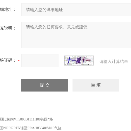
细地址：
充说明：
验证码：
请输入计算结果（
冠比例阀VP5008BJ111H00英国*格
国NORGREN诺冠PRA/183040/M/10气缸