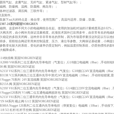
圆筒气缸、皮囊气缸、无杆气缸、紧凑气缸、型材气缸等）；
磁阀、防爆阀、温阀、防腐阀、阀岛等）；
各种过滤器、调压阀、三联件等）；
软管及附件。
EN及旗下zui大的特点是：格合理，使用范围广，高温均适用，防爆，防腐。
307-24系列诺冠NORGREN
磁阔。这是种不同大小的电磁阀组合在起。使用的加油机对油的计量精度高达0.02
大阀关闭，由小阀补充保证流量精度。此项技术国外已应用多年，由非常有名的电磁
欠稳定的多段关闭阀，这种并非非常有名的所制，因为市场需求量没达到足以引以他
得多。双联组合阀还常用来控制温度、压力、液位等参数。大阀保证基础量，小阀提
参数变化较大的系统，变化的速率仍受定制约，例如温度控制系统，仍受热惯性的影
大幅降成本。
0 G1/4快排阀 英国NORGREN诺冠
3A-A2000 V60系列二位五通内先导单电控（气复位）,G1/8接口电磁阀（8bar）,手动转
G000 阀 英国NORGREN诺冠
3A-A213J V62系列二位三通常闭内先导单电控（气复位）G3/8接口24V直流电磁阀（8b
2A-B313R V22系列阀岛三位五通外先导中泄式24V直流电磁阀（10bar）,手动转钮锁紧,
A13 Nugget 70系列 24V直流线圈 英国NORGREN诺冠
A-B213A 阀 英国NORGREN诺冠
3A-A219J V61系列二位五通内先导单电控（气复位）G1/4接口220V交流电磁阀（8bar
K30 Nugget120系列 V14阀二位五通电磁阀损坏包 英国NORGREN诺冠
3A-A213J V61系列二位三通常闭内先导单电控（气复位）G1/4接口24V直流电磁阀（8b
B-P1N 64系列 截止阀 G1/2 英国NORGREN诺冠
7A-B300A Nugget 120系列二位五通内先导单电控（弹簧复位）电磁阀（10bar）,手动按
2 G1/8 5/2 杠杆/杠杆手控阀 英国NORGREN诺冠