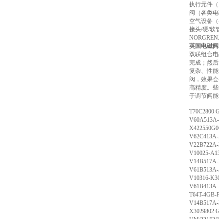
执行元件（
阀（各类电
空气设备（
接头/硬/
NORGR
英国电磁阀2
双联组合电
完成；然后
复杂、性能
阀，效果会
高精度。些
于调节阀能
T70C280
V60A51
X422550
V62C41
V22B72
V10025-
V14B517
V61B51
V10316-
V61B41
T64T-4G
V14B51
X302980