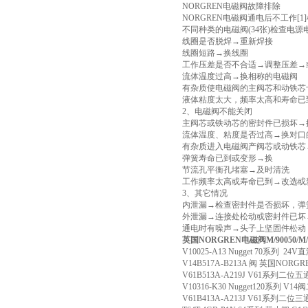
NORGREN电磁阀故障排除
NORGREN电磁阀通电后不工作
不同种类的电磁阀(34张)检查电
线圈是否脱焊→重新焊接
线圈短路→换线圈
工作压差是否不合适→调整压差→
流体温度过高→换相称的电磁阀
有杂质使电磁阀的主阀芯和动铁芯
液体粘度太大，频率太高和寿命已
2、电磁阀不能关闭
主阀芯或铁动芯的密封件已损坏→
流体温度、粘度是否过高→换对口
有杂质进入电磁阀产阀芯或动铁芯
弹簧寿命已到或变形→换
节流孔平衡孔堵塞→及时清洗
工作频率太高或寿命已到→改选或
3、其它情况
内泄漏→检查密封件是否损坏，弹
外泄漏→连接处松动或密封件已坏
通电时有噪声→头子上坚固件松动
英国NORGREN电磁阀M/90050/M/
V10025-A13 Nugget 70系列 
V14B517A-B213A 阀 英国NORG
V61B513A-A219J V61系
V10316-K30 Nugget120系
V61B413A-A213J V61系