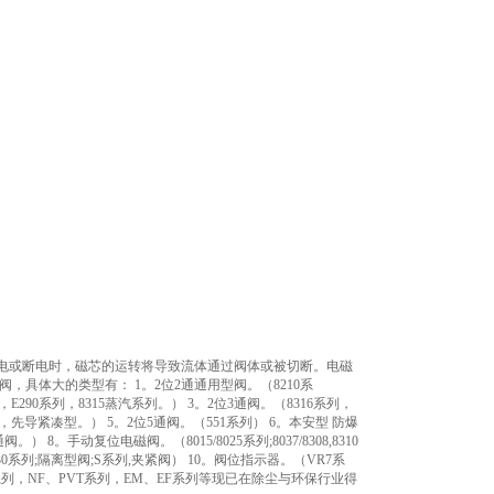
圈通电或断电时，磁芯的运转将导致流体通过阀体或被切断。电磁
，具体大的类型有： 1。2位2通通用型阀。（8210系
系列，E290系列，8315蒸汽系列。） 3。2位3通阀。（8316系列，
列，先导紧凑型。） 5。2位5通阀。（551系列） 6。本安型 防爆
。手动复位电磁阀。（8015/8025系列;8037/8308,8310
90&330系列;隔离型阀;S系列,夹紧阀） 10。阀位指示器。（VR7系
42系列，NF、PVT系列，EM、EF系列等现已在除尘与环保行业得