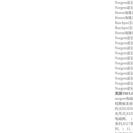
Norgre
Norgre
Herion
Herion
Buschj
Buschjo
Herion
Norgre
Norgre
Norgre
Norgren
Norgre
Norgre
Norgre
Norgre
Norgre
Norgren
Norgre
英国T60A
norgr
线圈被直接
列,8262
先导式;83
电磁阀。（2
系列;8327
列。） 11