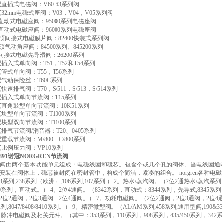
n诺冠直插式电磁阀：V60-63系列阀
n诺冠32mm电磁式座阀：V03，V04，V05系列阀
海隆直动式电磁座阀：95000系列电磁座阀
海隆直动式电磁座阀：96000系列电磁座阀
ost宝硕间接式电磁膜片阀：82400快装式系列阀
st宝硕气动角座阀：84500系列、845200系列
海隆间接式电磁先导滑阀：26200系列
n诺冠插入式单向阀：T51，T52和T54系列
n诺冠管式单向阀：T55，T56系列
n诺冠气动保险丝：T60C系列
诺冠快速排气阀：T70，S/511，S/513，S/514系列
n诺冠插入式单向节流阀：T15系列
n诺冠直角鼓型单向节流阀：10K51系列
n诺冠块型单向节流阀：T1000系列
n诺冠块型双向节流阀：T1100系列
n诺冠排气节流阀/消音器：T20、0405系列
诺冠重载节流阀：M/800，C/800系列
n诺冠比例压力阀：VP10系列
2891诺冠NORGREN节流阀
en电磁阀由两个基本功能单元组成：电磁线圈和磁芯。包含个或几个孔的阀体。当电线
安装在阀体上，磁芯被封闭在密封管中，构成个简洁，紧凑的组合。 norgren各种电磁阀
/8263系列,238系列（欧洲）,106系列,107系列.） 2。热水/蒸汽阀。（2位2通热水/蒸汽
20系列，直动式。） 4。2位4通阀。（8342系列，直动式；8344系列，先导式;8345系
位2通阀，2位3通阀，2位4通阀。） 7。功耗电磁阀。（2位2通阀，2位3通阀，2位4通阀。） 8
系列,8047/8408/8410系列。） 9。精密微型阀。（AL/AM系列;458系列;通用型阀;1
。脉冲电磁阀及相关元件。（其中：353系列，110系列，908系列，435/450系列，3