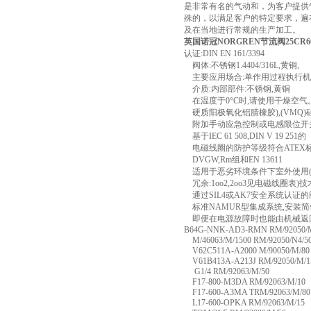
是非常有名的气动和，为客户提供
殊的，以满足客户的特定要求，遍
及在当地进行常规的生产加工。
英国诺冠NORGREN节流阀25CR60
认证:DIN EN 161/3394
阀体:不锈钢1.4404/316L,黄铜,
主要应用场合:单作用过程执行机
介质:内部部件:不锈钢,黄铜
在温度于0°C时,请使用干燥空气
硬质阳极氧化铝腈橡胶),(VMQ)
附加手动应急控制或电感限位开
基于IEC 61 508,DIN V 19 251的
电磁线圈的防护等级符合ATEX
DVGW,Rm组和EN 13611
适用于恶劣环境条件下室外使用
冗余:1oo2,2oo3见电磁线圈表)
通过SIL4或AK7安全系统认证的
标准NAMUR型集成系统,安装简
即便在电源故障时也能由机械返
B64G-NNK-AD3-RMN RM/92050/
M/46063/M/1500 RM/92050/N4/5
V62C511A-A2000 M/90050/M/80
V61B413A-A213J RM/92050/M/1
G1/4 RM/92063/M/50
F17-800-M3DA RM/92063/M/10
F17-600-A3MA TRM/92063/M/80
L17-600-OPKA RM/92063/M/15