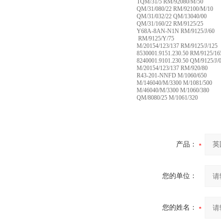
TQM/31/5 RM/92080/M/50
QM/31/080/22 RM/92100/M/10
QM/31/032/22 QM/13040/00
QM/31/160/22 RM/9125/25
Y68A-8AN-N1N RM/9125/J/60
RM/9125/Y/75
M/20154/123/137 RM/9125/J/125
8530001.9151.230.50 RM/9125/16
8240001.9101.230.50 QM/9125/J/
M/20154/123/137 RM/920/80
R43-201-NNFD M/1060/650
M/146040/M/3300 M/1081/500
M/46040/M/3300 M/1060/380
QM/8080/25 M/1061/320
产品：
您的单位：
您的姓名：