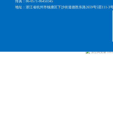
传真：86-0571-86450345
地址：浙江省杭州市钱塘区下沙街道德胜东路2659号5层111-3
浙公网安备 33010