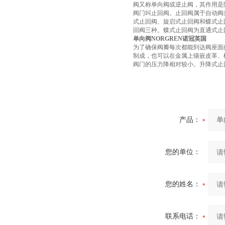
阀又称单向阀或逆止阀，其作用是
阀门叫止回阀。止回阀属于自动阀
式止回阀、旋启式止回阀和蝶式止
回阀三种。蝶式止回阀为直通式止
单向阀NORGREN诺冠英国
为了确保阀瓣每次都能到达阀座面
制成，也可以在金属上镶嵌皮革、
阀门的压力降相对较小。升降式止
产品：
您的单位：
您的姓名：
联系电话：