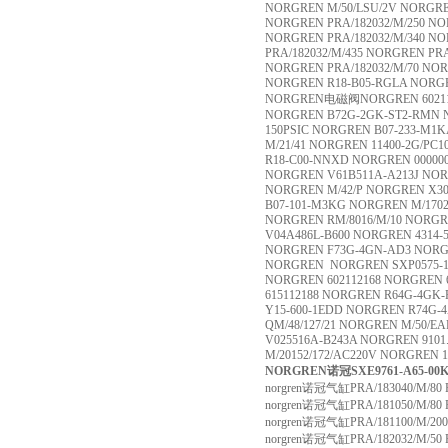
NORGREN M/50/LSU/2V NORGREN
NORGREN PRA/182032/M/250 NO
NORGREN PRA/182032/M/340 N
PRA/182032/M/435 NORGREN PRA
NORGREN PRA/182032/M/70 NO
NORGREN R18-B05-RGLA NORGRE
NORGREN电磁阀NORGREN 602112
NORGREN B72G-2GK-ST2-RMN 
150PSIC NORGREN B07-233-M1K
M/21/41 NORGREN 11400-2G/PC
R18-C00-NNXD NORGREN 000000
NORGREN V61B511A-A213J NORG
NORGREN M/42/P NORGREN X3
B07-101-M3KG NORGREN M/1702
NORGREN RM/8016/M/10 NORGR
V04A486L-B600 NORGREN 4314-
NORGREN F73G-4GN-AD3 NORG
NORGREN NORGREN SXP0575-1
NORGREN 602112168 NORGREN 
615112188 NORGREN R64G-4G
Y15-600-1EDD NORGREN R74G
QM/48/127/21 NORGREN M/50/E
V025516A-B243A NORGREN 9101
M/20152/172/AC220V NORGREN 
NORGREN诺冠SXE9761-A65-0
norgren诺冠气缸PRA/183040/M/80 P
norgren诺冠气缸PRA/181050/M/80 P
norgren诺冠气缸PRA/181100/M/200 
norgren诺冠气缸PRA/182032/M/50 PR