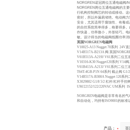
NORGREN诺冠两位五通电磁阀/N
NORGREN两位五通电磁阀的主
行机构控制阀芯的转动或移动。这
密封，所以外漏易堵绝。电动阀力
安全，尤其适用于腐蚀性、有毒或
的自控系统简单得多，格要得多。
作快递，功率微小，外形轻巧。电
敏。设计得当的电磁阀线圈功率消
英国NORGREN电磁阀
V10025-A13 Nugget 70系列 
V14B517A-B213A 阀 英国NORG
V61B513A-A219J V61系
V10316-K30 Nugget120系
V61B413A-A213J V61系
T64T-4GB-P1N 64系列 截止阀 G
V14B517A-B300A Nugge
X3029802 G1/8 5/2 杠杆/杠杆
UM/22152/122/220VAC 
NORGREN电磁阀是非常有名的
和自动化，均持有ISO9001的
产品：