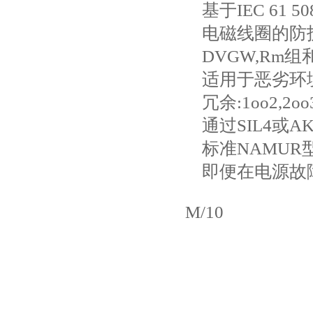
基于IEC 61 508
电磁线圈的防护
DVGW,Rm组和E
适用于恶劣环境
冗余:1oo2,2
通过SIL4或A
标准NAMUR
即便在电源故
M/10