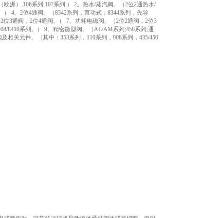
列（欧洲）,106系列,107系列.） 2。热水/蒸汽阀。（2位2通热水/
。） 4。2位4通阀。（8342系列，直动式；8344系列，先导
，2位3通阀，2位4通阀。） 7。功耗电磁阀。（2位2通阀，2位3
/8408/8410系列。） 9。精密微型阀。（AL/AM系列;458系列;通
及相关元件。（其中：353系列，110系列，908系列，435/450