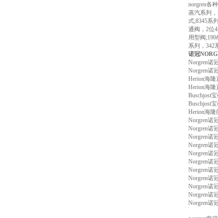
norgre
蒸汽系列，E
式;8345
通阀，2位4通
用型阀;19
系列，34
诺冠NORG
Norgre
Norgre
Herion
Herion
Buschj
Buschjo
Herion
Norgre
Norgre
Norgre
Norgren
Norgre
Norgre
Norgre
Norgre
Norgre
Norgren
Norgre