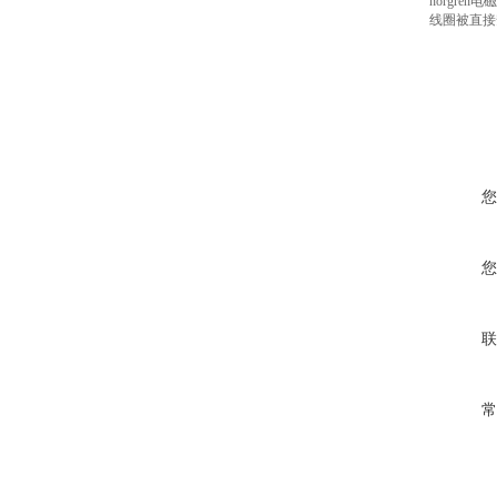
norgr
线圈被直接
您
您
联
常