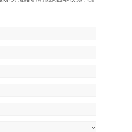
圈通电或断电时，磁芯的运转将导致流体通过阀体或被切断。电磁