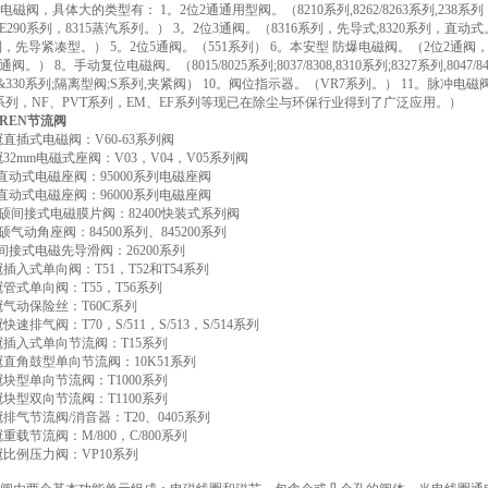
n各种电磁阀，具体大的类型有： 1。2位2通通用型阀。（8210系列,8262/8263系列,238系
290系列，8315蒸汽系列。） 3。2位3通阀。（8316系列，先导式;8320系列，直动式
系列，先导紧凑型。） 5。2位5通阀。（551系列） 6。本安型 防爆电磁阀。（2位2通阀
阀。） 8。手动复位电磁阀。（8015/8025系列;8037/8308,8310系列;8327系列,8047
0&330系列;隔离型阀;S系列,夹紧阀） 10。阀位指示器。（VR7系列。） 11。脉冲电磁阀
2系列，NF、PVT系列，EM、EF系列等现已在除尘与环保行业得到了广泛应用。）
REN节流阀
n诺冠直插式电磁阀：V60-63系列阀
n诺冠32mm电磁式座阀：V03，V04，V05系列阀
海隆直动式电磁座阀：95000系列电磁座阀
海隆直动式电磁座阀：96000系列电磁座阀
ost宝硕间接式电磁膜片阀：82400快装式系列阀
st宝硕气动角座阀：84500系列、845200系列
海隆间接式电磁先导滑阀：26200系列
n诺冠插入式单向阀：T51，T52和T54系列
n诺冠管式单向阀：T55，T56系列
n诺冠气动保险丝：T60C系列
诺冠快速排气阀：T70，S/511，S/513，S/514系列
n诺冠插入式单向节流阀：T15系列
n诺冠直角鼓型单向节流阀：10K51系列
n诺冠块型单向节流阀：T1000系列
n诺冠块型双向节流阀：T1100系列
n诺冠排气节流阀/消音器：T20、0405系列
诺冠重载节流阀：M/800，C/800系列
n诺冠比例压力阀：VP10系列