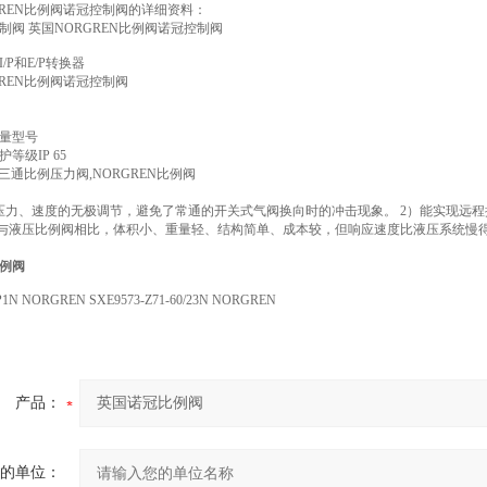
GREN比例阀诺冠控制阀的详细资料：
制阀 英国NORGREN比例阀诺冠控制阀
/P和E/P转换器
GREN比例阀诺冠控制阀
量型号
等级IP 65
N三通比例压力阀,NORGREN比例阀
压力、速度的无极调节，避免了常通的开关式气阀换向时的冲击现象。 2）能实现远程
）与液压比例阀相比，体积小、重量轻、结构简单、成本较，但响应速度比液压系统慢
例阀
P1N NORGREN SXE9573-Z71-60/23N NORGREN
产品：
的单位：