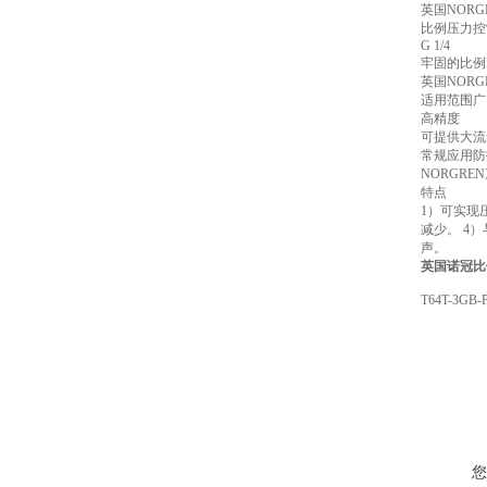
英国NOR
比例压力控
G 1/4
牢固的比例I
英国NOR
适用范围广
高精度
可提供大流
常规应用防护
NORGRE
特点
1）可实现
减少。 4
声。
英国诺冠比
T64T-3GB-
您