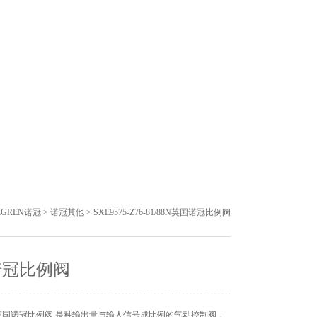
GREN诺冠
>
诺冠其他
> SXE9575-Z76-81/88N英国诺冠比例阀
诺冠比例阀
英国诺冠比例阀 是种输出量与输人信号成比例的气动控制阀，