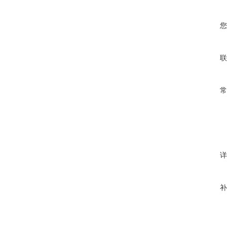
您
联
常
详
补