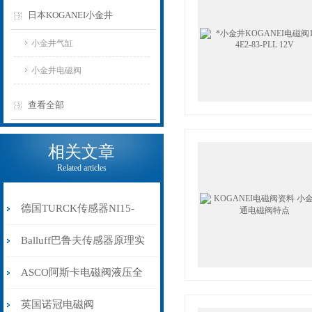
日本KOGANEI小金井
小金井气缸
小金井电磁阀
查看全部
相关文章
Related articles
德国TURCK传感器NI15-
EM30-Y1X-H1141
Balluff巴鲁夫传感器原理实
现Z佳的
ASCO阿斯卡电磁阀液压全
系列
英国诺冠电磁阀