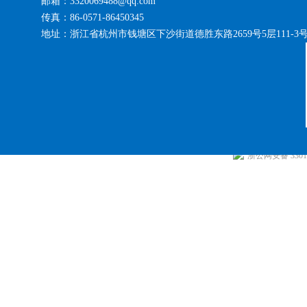
邮箱：3320069488@qq.com
传真：86-0571-86450345
地址：浙江省杭州市钱塘区下沙街道德胜东路2659号5层111-3
浙公网安备 33010