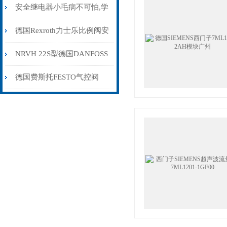
液比例技术
安全继电器小毛病不可怕,学
会维修常识即可！
德国Rexroth力士乐比例阀安
装注意事项
NRVH 22S型德国DANFOSS
止回阀安装方法和注意事项
德国费斯托FESTO气控阀
MVH-5/3G-1/4-B