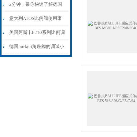
不畅？故障诊断速查指南
2分钟！带你快速了解德国
力士乐柱塞泵
意大利ATOS比例阀使用事
项
美国阿斯卡8210系列比例调
节阀南京
德国burkert角座阀的调试小
技巧分享