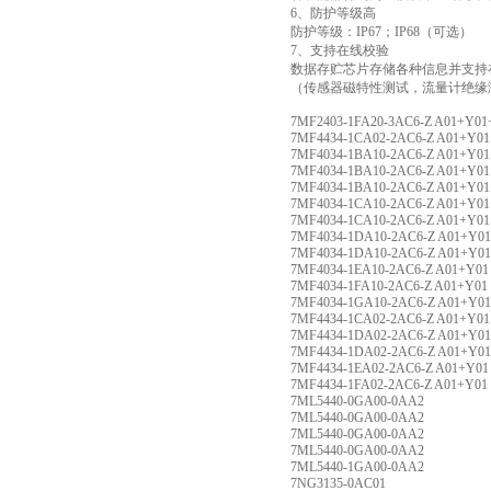
6、防护等级高
防护等级：IP67；IP68（可选）
7、支持在线校验
数据存贮芯片存储各种信息并支持
（传感器磁特性测试，流量计绝缘
7MF2403-1FA20-3AC6-Z A01+Y01
7MF4434-1CA02-2AC6-Z A01+Y01
7MF4034-1BA10-2AC6-Z A01+Y01
7MF4034-1BA10-2AC6-Z A01+Y01
7MF4034-1BA10-2AC6-Z A01+Y01
7MF4034-1CA10-2AC6-Z A01+Y01
7MF4034-1CA10-2AC6-Z A01+Y01
7MF4034-1DA10-2AC6-Z A01+Y01
7MF4034-1DA10-2AC6-Z A01+Y0
7MF4034-1EA10-2AC6-Z A01+Y01
7MF4034-1FA10-2AC6-Z A01+Y01
7MF4034-1GA10-2AC6-Z A01+Y01
7MF4434-1CA02-2AC6-Z A01+Y01
7MF4434-1DA02-2AC6-Z A01+Y01
7MF4434-1DA02-2AC6-Z A01+Y01
7MF4434-1EA02-2AC6-Z A01+Y01
7MF4434-1FA02-2AC6-Z A01+Y01
7ML5440-0GA00-0AA2
7ML5440-0GA00-0AA2
7ML5440-0GA00-0AA2
7ML5440-0GA00-0AA2
7ML5440-1GA00-0AA2
7NG3135-0AC01