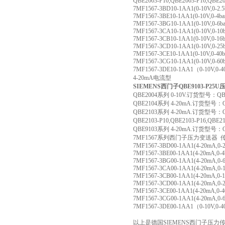
QBE2003-P10,QBE2003-P16,QBE2
7MF1567-3BD10-1AA1(0-10V,0-2.5
7MF1567-3BE10-1AA1(0-10V,0-4ba
7MF1567-3BG10-1AA1(0-10V,0-6ba
7MF1567-3CA10-1AA1(0-10V,0-10b
7MF1567-3CB10-1AA1(0-10V,0-16b
7MF1567-3CD10-1AA1(0-10V,0-25b
7MF1567-3CE10-1AA1(0-10V,0-40b
7MF1567-3CG10-1AA1(0-10V,0-60b
7MF1567-3DE10-1AA1（0-10V,0-4
4-20mA电流型
SIEMENS西门子QBE9103-P25
QBE2004系列 0-10V.订货型号：QBE20
QBE2104系列 4-20mA.订货型号：QBE2
QBE2103系列 4-20mA.订货型号：QBE21
QBE2103-P10,QBE2103-P16,QBE2
QBE9103系列 4-20mA.订货型号：QBE
7MF1567系列西门子压力变送器 
7MF1567-3BD00-1AA1(4-20mA,0-2.
7MF1567-3BE00-1AA1(4-20mA,0-4b
7MF1567-3BG00-1AA1(4-20mA,0-6
7MF1567-3CA00-1AA1(4-20mA,0-1
7MF1567-3CB00-1AA1(4-20mA,0-1
7MF1567-3CD00-1AA1(4-20mA,0-2
7MF1567-3CE00-1AA1(4-20mA,0-40
7MF1567-3CG00-1AA1(4-20mA,0-6
7MF1567-3DE00-1AA1（0-10V,0-4
以上是德国SIEMENS西门子压