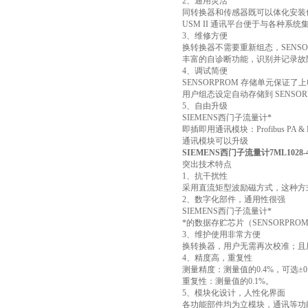
2、通用灵活
同转换器和传感器既可以体化安装
USM II 通讯平台便于与各种系统
3、维修方便
换转换器不需要重新组态，SENSO
丰富的自诊断功能，识别并记录故
4、调试简便
SENSORPROM 存储单元保证了
用户组态设定自动存储到 SENSOR
5、自由升级
SIEMENS西门子流量计*
即插即用通讯模块：Profibus PA & DP,
通讯模块可以升级
SIEMENS西门子流量计7ML1028-4
突出技术特点
1、抗干扰性
采用直流矩型波励磁方式，这种方
2、数字化部件，通用性很强
SIEMENS西门子流量计*
*的数据存贮芯片（SENSORP
3、维护使用非常方便
换转换器，用户无需再次校准；且
4、精度高，重复性
测量精度：测量值的0.4%，可选±0.
重复性：测量值的0.1%。
5、模块化设计，人性化界面
各功能部件均为立模块，通讯等功能