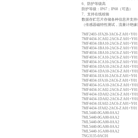
6、防护等级高
防护等级：IP67；IP68（可选）
7、支持在线校验
数据存贮芯片存储各种信息并支持
（传感器磁特性测试，流量计绝缘
7MF2403-1FA20-3AC6-Z A01+Y01
7MF4434-1CA02-2AC6-Z A01+Y01
7MF4034-1BA10-2AC6-Z A01+Y01
7MF4034-1BA10-2AC6-Z A01+Y01
7MF4034-1BA10-2AC6-Z A01+Y01
7MF4034-1CA10-2AC6-Z A01+Y01
7MF4034-1CA10-2AC6-Z A01+Y01
7MF4034-1DA10-2AC6-Z A01+Y01
7MF4034-1DA10-2AC6-Z A01+Y0
7MF4034-1EA10-2AC6-Z A01+Y01
7MF4034-1FA10-2AC6-Z A01+Y01
7MF4034-1GA10-2AC6-Z A01+Y01
7MF4434-1CA02-2AC6-Z A01+Y01
7MF4434-1DA02-2AC6-Z A01+Y01
7MF4434-1DA02-2AC6-Z A01+Y01
7MF4434-1EA02-2AC6-Z A01+Y01
7MF4434-1FA02-2AC6-Z A01+Y01
7ML5440-0GA00-0AA2
7ML5440-0GA00-0AA2
7ML5440-0GA00-0AA2
7ML5440-0GA00-0AA2
7ML5440-1GA00-0AA2
7NG3135-0AC01