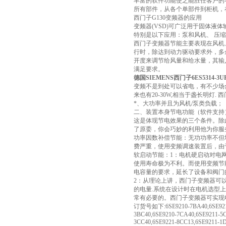
丰富的软件功能使之能胜任客户的
所有部件，从各个单部件到柜机，
西门子G130变频器的应用
变频器(VSD)可广泛用于固体液
特别是以下应用：泵和风机、 压
西门子变频器节能主要表现在风机
行时，除达到动力驱动要求外，多
开度来调节给风量和给水量，其输
满足要求。
德国SIEMENS西门子6ES5314-3
变频不是到处可以省电，有不少场合
来也有20-30W,相当于盏长明
*、大功率并且为风机/泵类负载；
二、装置本身节电功能（软件支持
这是体现节电效果的三个条件。除
了原委，你会巧妙的利用他为你服
功率因数补偿节能：无功功率不但
费严重，使用变频调速装置后，由
软启动节能：1：电机硬启动对电
使用寿命极为不利。而使用变频节
电容量的要求，延长了设备和阀门
2：从理论上讲，西门子变频器可
的电量.系统在设计时在电机选型
常有必要的。西门子变频器可实现
订货号如下:6SE9210-7BA40,6SE9211-
3BC40,6SE9210-7CA40,6SE9211-5
3CC40,6SE9221-8CC13,6SE9211-1