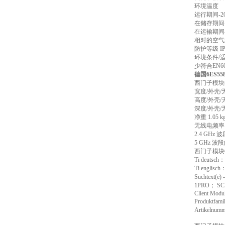
环境温度
运行期间-20
在储存期间-4
在运输期间-4
相对的空气湿度
防护等级 IP 
环境条件/适
少符合EN605
德国6ES55
西门子模块
宽度/外壳/无
高度/外壳/无
深度/外壳/无
净重 1.05 k
无线电频率
2.4 GHz 
5 GHz 波段
西门子模块6
Ti deutsc
Ti englis
Suchtext(
1PRO； SC
Client Modu
Produktfam
Artikelnu