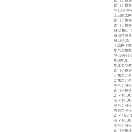
西门子模块
西门子模块
W-LAN 中/z
工业以太网中1
西门子模块
西门子模块混
M12 接口
移动存储介质
接口/无线
无线网卡数量
电气连接数
特点/外部
电源电压、
电压类型/电
西门子模块
1 /来自冗
2 /来自冗
型号 1 时根据
西门子模块
24 V 时/DC
48 V 时/DC
型号 1 时根据
有效功率损
24 V / DC
48 V 时/D
型号 1 时根据
西门子模块6