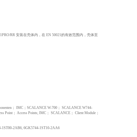
-1PRO/RR 安装在壳体内，在 EN 50021的有效范围内，壳体至
komponenten； IMC；SCALANCE W-700； SCALANCE W744-
nt； Access Points; IMC； SCALANCE； Client Module；
4-1ST00-2AB6, 6GK5744-1ST10-2AA6