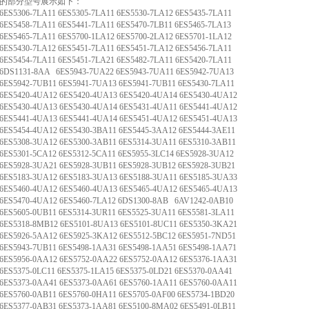
的部分型号展示如下：
306-7LA11 6ES5305-7LA11 6ES5530-7LA12 6ES5435-7LA11
458-7LA11 6ES5441-7LA11 6ES5470-7LB11 6ES5465-7LA13
465-7LA11 6ES5700-1LA12 6ES5700-2LA12 6ES5701-1LA12
430-7LA12 6ES5451-7LA11 6ES5451-7LA12 6ES5456-7LA11
454-7LA11 6ES5451-7LA21 6ES5482-7LA11 6ES5420-7LA11
1131-8AA 6ES5943-7UA22 6ES5943-7UA11 6ES5942-7UA13
942-7UB11 6ES5941-7UA13 6ES5941-7UB11 6ES5430-7LA11
420-4UA12 6ES5420-4UA13 6ES5420-4UA14 6ES5430-4UA12
430-4UA13 6ES5430-4UA14 6ES5431-4UA11 6ES5441-4UA12
441-4UA13 6ES5441-4UA14 6ES5451-4UA12 6ES5451-4UA13
454-4UA12 6ES5430-3BA11 6ES5445-3AA12 6ES5444-3AE11
308-3UA12 6ES5300-3AB11 6ES5314-3UA11 6ES5310-3AB11
301-5CA12 6ES5312-5CA11 6ES5955-3LC14 6ES5928-3UA12
928-3UA21 6ES5928-3UB11 6ES5928-3UB12 6ES5928-3UB21
183-3UA12 6ES5183-3UA13 6ES5188-3UA11 6ES5185-3UA33
460-4UA12 6ES5460-4UA13 6ES5465-4UA12 6ES5465-4UA13
5470-4UA12 6ES5460-7LA12 6DS1300-8AB 6AV1242-0AB10
605-0UB11 6ES5314-3UR11 6ES5525-3UA11 6ES5581-3LA11
318-8MB12 6ES5101-8UA13 6ES5101-8UC11 6ES5350-3KA21
926-5AA12 6ES5925-3KA12 6ES5512-5BC12 6ES5951-7ND51
943-7UB11 6ES5498-1AA31 6ES5498-1AA51 6ES5498-1AA71
956-0AA12 6ES5752-0AA22 6ES5752-0AA12 6ES5376-1AA31
375-0LC11 6ES5375-1LA15 6ES5375-0LD21 6ES5370-0AA41
373-0AA41 6ES5373-0AA61 6ES5760-1AA11 6ES5760-0AA11
760-0AB11 6ES5760-0HA11 6ES5705-0AF00 6ES5734-1BD20
377-0AB31 6ES5373-1AA81 6ES5100-8MA02 6ES5491-0LB11