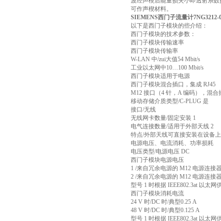
波经声楔后能量损失小即透射系数
可作声楔材料。
SIEMENS西门子流量计7NG3212-0
以下是西门子模块的些介绍：
西门子模块的技术参数：
西门子模块传输速率
西门子模块传输率
W-LAN 中/zui大值54 Mbit/s
工业以太网中10…100 Mbit/s
西门子模块适用于电源
西门子模块混合插口，集成 RJ45
M12 接口（4 针，A 编码），混合
移动存储介质类型/C-PLUG 是
接口/无线
无线网卡数量/固定安装 1
电气连接数量/适用于外部天线 2
特点/外部天线可直接安装在设备上
电源电压、电流消耗、功率损耗
电压类型/电源电压 DC
西门子模块电源电压
1 /来自冗余电源的 M12 电源连接器
2 /来自冗余电源的 M12 电源连接器
型号 1 时根据 IEEE802.3at 以太网供电
西门子模块消耗电流
24 V 时/DC 时/典型0.25 A
48 V 时/DC 时/典型0.125 A
型号 1 时根据 IEEE802.3at 以太网供电