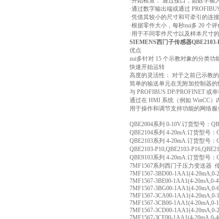
·开始检查： 通过接口，如数字输入端/输出
·通过数字输出端或通过 PROFIBUS 或
·凭借其较小的尺寸和可牵引的连
·根据零件大小，每秒zui多 20 
·用于不同零件尺寸以及样本尺寸的三
SIEMENS西门子传感器QBE2103-
优点
zui多针对 15 个示教对象的分类功
快速开始运转 – 
高度的灵活性： 对于之前已示教
简单的输送单元在无附加控制器的
与 PROFIBUS DP/PROFINE
通过在 HMI 系统（例如 Win
用于操作和调节支持功能的网络服
QBE2004系列 0-10V.订货型号：QBE20
QBE2104系列 4-20mA.订货型号：QBE2
QBE2103系列 4-20mA.订货型号：QBE21
QBE2103-P10,QBE2103-P16,QBE2
QBE9103系列 4-20mA.订货型号：QBE
7MF1567系列西门子压力变送器 
7MF1567-3BD00-1AA1(4-20mA,0-2.
7MF1567-3BE00-1AA1(4-20mA,0-4b
7MF1567-3BG00-1AA1(4-20mA,0-6
7MF1567-3CA00-1AA1(4-20mA,0-1
7MF1567-3CB00-1AA1(4-20mA,0-1
7MF1567-3CD00-1AA1(4-20mA,0-2
7MF1567-3CE00-1AA1(4-20mA,0-40