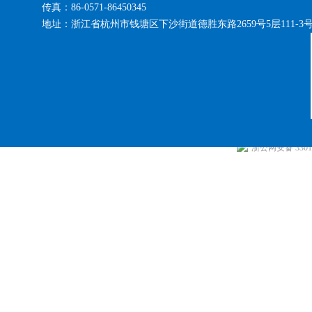
传真：86-0571-86450345
地址：浙江省杭州市钱塘区下沙街道德胜东路2659号5层111-3
浙公网安备 33010