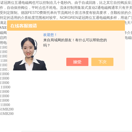
EN诺冠两位五通电磁阀也可以控制在几十毫秒内。由于自成回路，比之其它自控阀反
作，自动保持阀位，平时点也不耗电。流体控制用集装式直动2通电磁阀通常只有开
受到定限制。德国FESTO费斯托单向节流阀对介质洁净度有较高要求，含颗粒状的
特定的适用的介质粘度范围相对较窄。NORGREN诺冠两位五通电磁阀多样，用途
满足各种不同的需求，用途极为广泛。电磁阀技术的进步也都是围绕着如何克服先天
9674-Z60-60/13J
磁阀适用于以水或液体为工作介质，可自动化控制或远程控制水、油、液体等工作介
欢迎您！
启闭讯速，性高等特点。二、水用电磁阀型号规格说明 三、水用电磁阀特点水用电
来自局域网的朋友！有什么可以帮助您的
用电磁阀通径15～100为膜片式为二次开阀的先导式电磁阀。
吗？
11H00
11H00
11H00
111H00
11H00
11H00
11H00
11H00
11H00
111H00
11H00
11H00
11H00
111H00
61MB200
61MB200