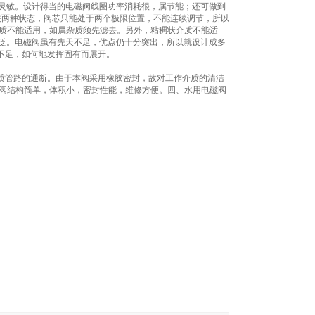
应灵敏。设计得当的电磁阀线圈功率消耗很，属节能；还可做到
关两种状态，阀芯只能处于两个极限位置，不能连续调节，所以
介质不能适用，如属杂质须先滤去。另外，粘稠状介质不能适
广泛。电磁阀虽有先天不足，优点仍十分突出，所以就设计成多
不足，如何地发挥固有而展开。
质管路的通断。由于本阀采用橡胶密封，故对工作介质的清洁
磁阀结构简单，体积小，密封性能，维修方便。四、水用电磁阀