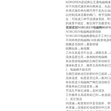
NORGREN诺冠两位五通电磁阀
对于内泄式液控单向阀来说，当反
外泄式液控单向阀可用于反向出油腔
以控制流体流量的阀门。将节流阀
合，可组成三种节流调速系统，即
的速度不稳定，般仅用于负载变化
英国诺冠NORGREN电磁阀802076
NORGREN电磁阀故障排除
NORGREN电磁阀通电后不工作
不同种类的电磁阀(34张)检查电
线圈是否脱焊→重新焊接
线圈短路→换线圈
工作压差是否不合适→调整压差→
流体温度过高→换相称的电磁阀
有杂质使电磁阀的主阀芯和动铁芯
液体粘度太大，频率太高和寿命已
2、电磁阀不能关闭
主阀芯或铁动芯的密封件已损坏→
流体温度、粘度是否过高→换对口
有杂质进入电磁阀产阀芯或动铁芯
弹簧寿命已到或变形→换
节流孔平衡孔堵塞→及时清洗
工作频率太高或寿命已到→改选或
3、其它情况
内泄漏→检查密封件是否损坏，弹
外泄漏→连接处松动或密封件已坏