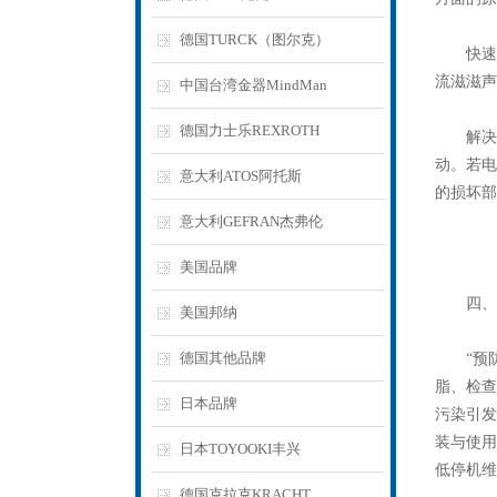
德国TURCK（图尔克）
快速排
流滋滋声
中国台湾金器MindMan
德国力士乐REXROTH
解决措
动。若电
意大利ATOS阿托斯
的损坏部
意大利GEFRAN杰弗伦
美国品牌
四、预
美国邦纳
德国其他品牌
“预防
脂、检查
日本品牌
污染引发
装与使用
日本TOYOOKI丰兴
低停机维
德国克拉克KRACHT