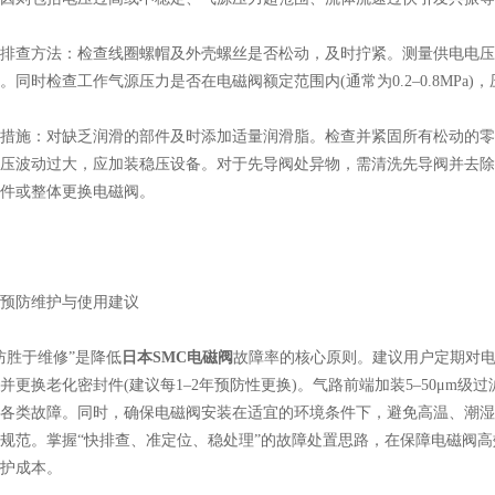
查方法：检查线圈螺帽及外壳螺丝是否松动，及时拧紧。测量供电电压
。同时检查工作气源压力是否在电磁阀额定范围内(通常为0.2–0.8MPa
施：对缺乏润滑的部件及时添加适量润滑脂。检查并紧固所有松动的零
压波动过大，应加装稳压设备。对于先导阀处异物，需清洗先导阀并去除
件或整体更换电磁阀。
防维护与使用建议
胜于维修”是降低
日本SMC电磁阀
故障率的核心原则。建议用户定期对
并更换老化密封件(建议每1–2年预防性更换)。气路前端加装5–50μm
各类故障。同时，确保电磁阀安装在适宜的环境条件下，避免高温、潮湿
规范。掌握“快排查、准定位、稳处理”的故障处置思路，在保障电磁阀
护成本。