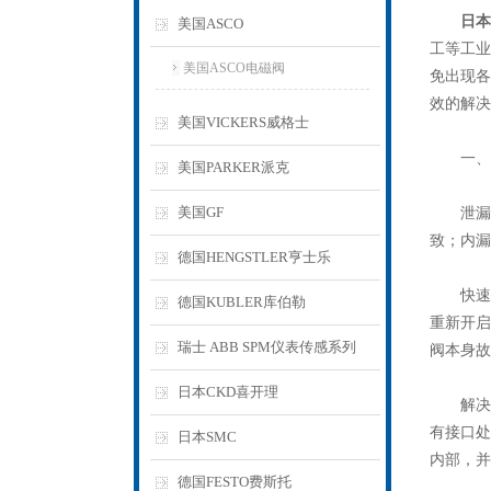
日本
美国ASCO
工等工业
美国ASCO电磁阀
免出现各
效的解决
美国VICKERS威格士
一、泄
美国PARKER派克
美国GF
泄漏是
致；内漏
德国HENGSTLER亨士乐
快速排
德国KUBLER库伯勒
重新开启
瑞士 ABB SPM仪表传感系列
阀本身故
日本CKD喜开理
解决措
有接口处
日本SMC
内部，并
德国FESTO费斯托